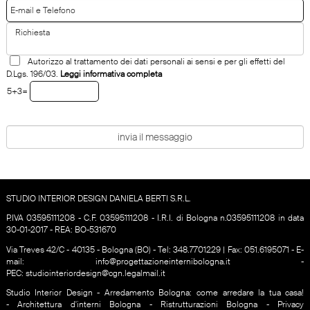
Autorizzo al trattamento dei dati personali ai sensi e per gli effetti del
D.Lgs. 196/03.
Leggi informativa completa
5+3=
STUDIO INTERIOR DESIGN DANIELA BERTI S.R.L.
P.IVA 03595111208 - C.F. 03595111208 - I.R.I. di Bologna n.03595111208 in data
30-01-2017 - REA: BO-531670
Via Treves 42/C - 40135 - Bologna (BO) - Tel:
348.7701229‬
| Fax: 051.6195071 - E-
mail:
info@progettazioneinternibologna.it
-
PEC:
studiointeriordesign@cgn.legalmail.it
Studio Interior Design
- Arredamento Bologna: come arredare la tua casa!
-
Architettura d'interni Bologna
-
Ristrutturazioni Bologna
-
Privacy